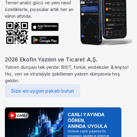
Temel analiz gücü ve yeni nesil
özelliklerle, piyasalar artık her an
elinin altında.
2026 Ekofin Yazılım ve Ticaret A.Ş.
Yatırım dünyası tek yerde: BIST, fonlar, endeksler & kripto!
Hız, veri ve stratejiyle şekillenen yatırım dünyasına hoş
geldin.
Size en uygun paketi bulun
CANLI YAYINDA
ÖĞREN,
ANINDA UYGULA
Online canlı yayınlarla
piyasayı sadece izleme,