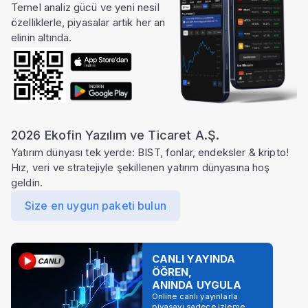
Temel analiz gücü ve yeni nesil
özelliklerle, piyasalar artık her an
elinin altında.
2026 Ekofin Yazılım ve Ticaret A.Ş.
Yatırım dünyası tek yerde: BIST, fonlar, endeksler & kripto!
Hız, veri ve stratejiyle şekillenen yatırım dünyasına hoş
geldin.
Size en uygun paketi bulun
CANLI YAYINDA
ÖĞREN,
ANINDA UYGULA
Online canlı yayınlarla
piyasayı sadece izleme,