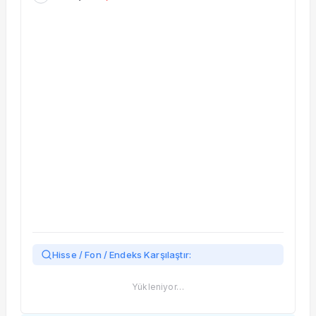
Taşınan Fonlar
Fiyat Endeks Değişimi
Hisse / Fon / Endeks Karşılaştır:
Yükleniyor…