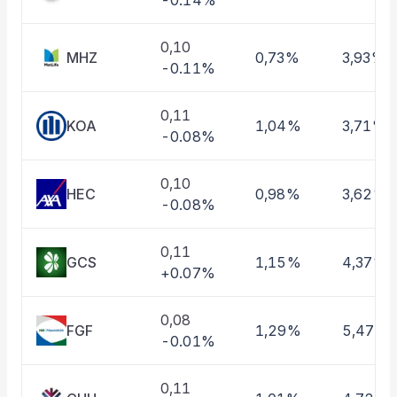
-0.14%
Taşınan Fonlar
Fiyat Endeks Değişimi
0,10
MHZ
0,73%
3,93%
-0.11%
0,11
KOA
1,04%
3,71%
-0.08%
0,10
HEC
0,98%
3,62%
-0.08%
0,11
GCS
1,15%
4,37%
+0.07%
0,08
FGF
1,29%
5,47%
-0.01%
0,11