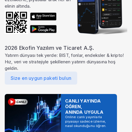
elinin altında.
2026 Ekofin Yazılım ve Ticaret A.Ş.
Yatırım dünyası tek yerde: BIST, fonlar, endeksler & kripto!
Hız, veri ve stratejiyle şekillenen yatırım dünyasına hoş
geldin.
Size en uygun paketi bulun
CANLI YAYINDA
ÖĞREN,
ANINDA UYGULA
Online canlı yayınlarla
piyasayı sadece izleme,
nasıl okunduğunu öğren.