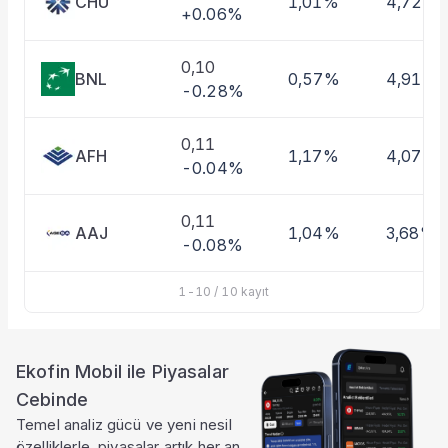
CHU
1,01%
4,72%
+0.06%
0,10
BNL
0,57%
4,91%
-0.28%
0,11
AFH
1,17%
4,07%
-0.04%
0,11
AAJ
1,04%
3,68%
-0.08%
1
-
10
/
10
kayıt
Ekofin Mobil ile Piyasalar
Cebinde
Temel analiz gücü ve yeni nesil
özelliklerle, piyasalar artık her an