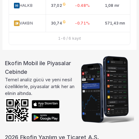
G
HALKB
37,02
-0.48%
1,08 mr
%
G
VAKBN
30,74
-0.71%
571,43 mn
%
1
-
6
/
6
kayıt
Ekofin Mobil ile Piyasalar
Cebinde
Temel analiz gücü ve yeni nesil
özelliklerle, piyasalar artık her an
elinin altında.
2026 Ekofin Yazılım ve Ticaret A.Ş.