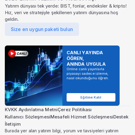
Yatırım dünyası tek yerde: BIST, fonlar, endeksler & kripto!
Hız, veri ve stratejiyle şekillenen yatırım dünyasına hoş
geldin.
Size en uygun paketi bulun
CANLI YAYINDA
ÖĞREN,
ANINDA UYGULA
Online canlı yayınlarla
piyasayı sadece izleme,
nasıl okunduğunu öğren.
Eğitime Katıl
KVKK Aydınlatma Metni
Çerez Politikası
Kullanıcı Sözleşmesi
Mesafeli Hizmet Sözleşmesi
Destek
İletişim
Burada yer alan yatırım bilgi, yorum ve tavsiyeleri yatırım