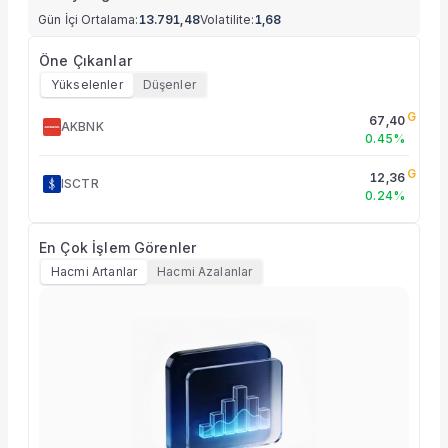
Gün İçi Ortalama
:
13.791,48
Volatilite
:
1,68
Öne Çıkanlar
Yükselenler
Düşenler
G
67,40
AKBNK
0.45%
G
12,36
ISCTR
0.24%
En Çok İşlem Görenler
Hacmi Artanlar
Hacmi Azalanlar