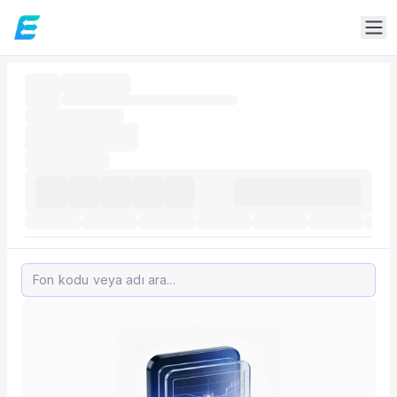
Fon Detay
Rakip Analizi
FMR benzer kategorideki fonlarla getiri, risk ve portföy k
Sık Sorulan Sorular
FMR fonu rakip analizi ekranında neler var?
TEFAS FMR fonu için rakip analizi sekmesinde performans, 
Fon verileri hangi kaynaktan gelir?
Fon fiyat, getiri ve portföy verileri TEFAS ve ilgili resmi k
FMR fonunu diğer fonlarla karşılaştırabilir miyim?
Evet. Fon detay modülündeki rakip analizi ve performans ka
Fon Detay
— İlgili Bölümler
Özet Rapor
Akış
Fon Portföyü
Rakip Analizi
Fon İstatistikleri